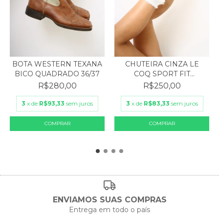
BOTA WESTERN TEXANA
CHUTEIRA CINZA LE
BICO QUADRADO 36/37
COQ SPORT FIT
REINALDO...
R$280,00
R$250,00
3
x de
R$93,33
sem juros
3
x de
R$83,33
sem juros
ENVIAMOS SUAS COMPRAS
Entrega em todo o país