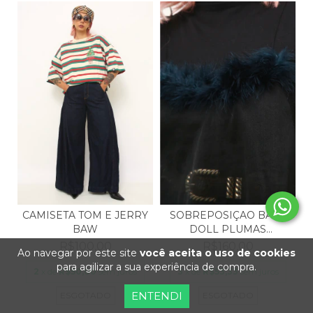
CAMISETA TOM E JERRY
SOBREPOSIÇAO BABY
BAW
DOLL PLUMAS
TRASNPAREN...
R$100,00
R$160,00
Ao navegar por este site
você aceita o uso de cookies
para agilizar a sua experiência de compra.
2
x de
R$50,00
sem juros
3
x de
R$53,33
sem juros
ENTENDI
ESGOTADO
ESGOTADO