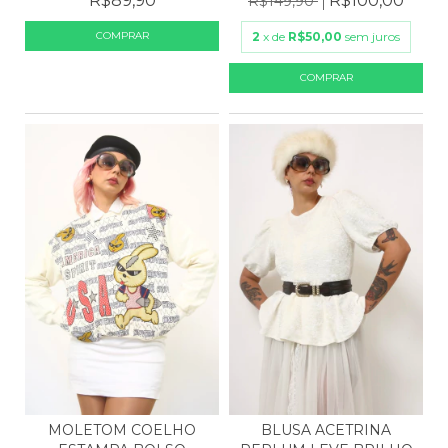
R$89,90
R$100,00
R$149,90
2
x de
R$50,00
sem juros
MOLETOM COELHO
BLUSA ACETRINA