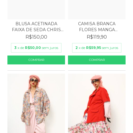
BLUSA ACETINADA
CAMISA BRANCA
FAIXA DE SEDA CHRIS
FLORES MANGA
PARI...
BUFANTE
R$150,00
R$119,90
3
x de
R$50,00
sem juros
2
x de
R$59,95
sem juros