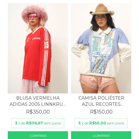
BLUSA VERMELHA
CAMISA POLIÉSTER
ADIDAS 2005 LINNKRUG
AZUL RECORTES
COLE...
VINTAGE
R$350,00
R$150,00
3
x de
R$116,67
sem juros
3
x de
R$50,00
sem juros