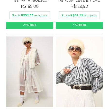
ESTAMPA BOLSO
PEPLUM LEVE BRILHO
VINTAGE
R$160,00
R$129,90
3
x de
R$53,33
sem juros
2
x de
R$64,95
sem juros