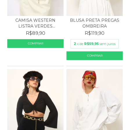
BLUSA PRETA PREGAS
CAMISA WESTERN
OMBREIRA
LISTRA VERDES
CORRENTES
R$119,90
R$89,90
2
x de
R$59,95
sem juros