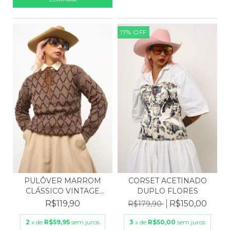
17
%
OFF
PULÔVER MARROM
CORSET ACETINADO
CLÁSSICO VINTAGE
DUPLO FLORES
WESTERN
R$119,90
R$150,00
R$179,90
2
x de
R$59,95
sem juros
3
x de
R$50,00
sem juros