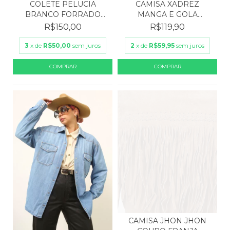
CAMISA XADREZ
COLETE PELUCIA
MANGA E GOLA
BRANCO FORRADO
BORDADA
VINTAGE
R$119,90
R$150,00
2
x de
R$59,95
sem juros
3
x de
R$50,00
sem juros
CAMISA JHON JHON