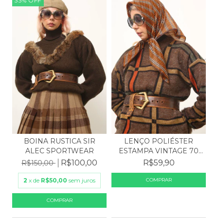
33
%
OFF
BOINA RUSTICA SIR
LENÇO POLIÉSTER
ALEC SPORTWEAR
ESTAMPA VINTAGE 70
´S
R$100,00
R$59,90
R$150,00
2
x de
R$50,00
sem juros