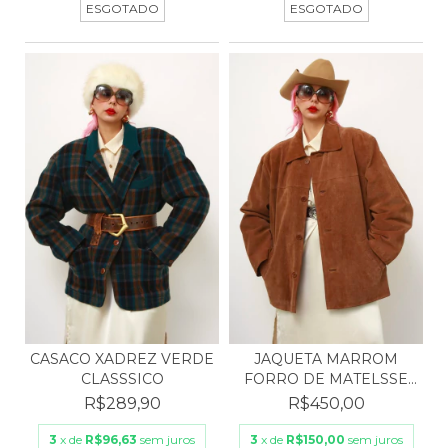
ESGOTADO
ESGOTADO
CASACO XADREZ VERDE
JAQUETA MARROM
CLASSSICO
FORRO DE MATELSSE
SAVILLE...
R$289,90
R$450,00
3
x de
R$96,63
sem juros
3
x de
R$150,00
sem juros