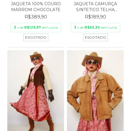
JAQUETA 100% COURO
JAQUETA CAMURÇA
MARROM CHOCOLATE
SINTETICO TELHA
FORRADO
R$389,90
R$189,90
3
x de
R$129,97
sem juros
3
x de
R$63,30
sem juros
ESGOTADO
ESGOTADO