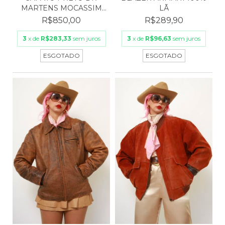
MARTENS MOCASSIM
LÃ
ADRIAN...
R$850,00
R$289,90
3
x de
R$283,33
sem juros
3
x de
R$96,63
sem juros
ESGOTADO
ESGOTADO