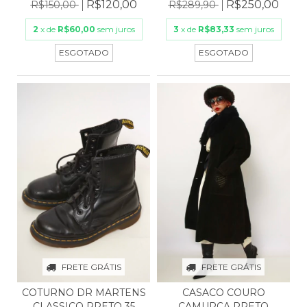
LADI...
R$250,00
R$120,00
R$289,90
R$150,00
3
x de
R$83,33
sem juros
2
x de
R$60,00
sem juros
ESGOTADO
ESGOTADO
FRETE GRÁTIS
FRETE GRÁTIS
COTURNO DR MARTENS
CASACO COURO
CLASSICO PRETO 35
CAMURÇA PRETO