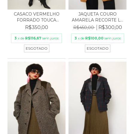
CASACO VERMELHO
JAQUETA COURO
FORRADO TOUCA
AMARELA RECORTE LÃ
REMOVIVEL
CINZA M...
R$350,00
R$300,00
R$450,00
3
x de
R$116,67
sem juros
3
x de
R$100,00
sem juros
ESGOTADO
ESGOTADO