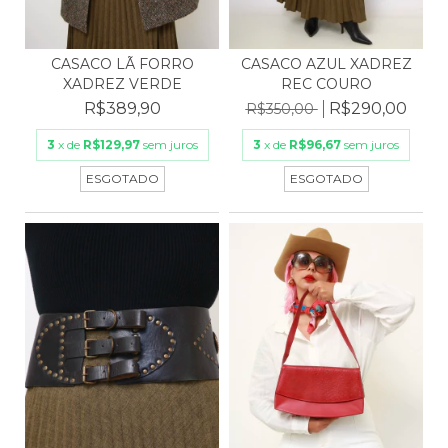
CASACO LÃ FORRO
CASACO AZUL XADREZ
XADREZ VERDE
REC COURO
R$389,90
R$290,00
R$350,00
3
x de
R$129,97
sem juros
3
x de
R$96,67
sem juros
ESGOTADO
ESGOTADO