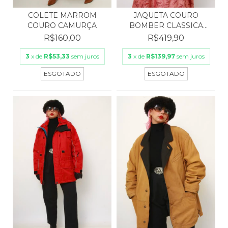
JAQUETA COURO
COLETE MARROM
BOMBER CLASSICA
COURO CAMURÇA
BEGE
R$419,90
R$160,00
3
x de
R$139,97
sem juros
3
x de
R$53,33
sem juros
ESGOTADO
ESGOTADO