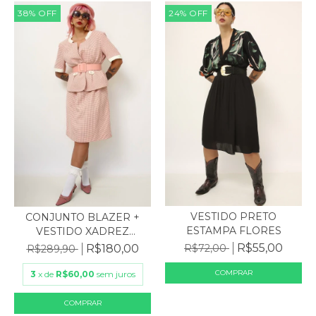
38
%
OFF
24
%
OFF
VESTIDO PRETO
CONJUNTO BLAZER +
ESTAMPA FLORES
VESTIDO XADREZ
VINTAGE
R$55,00
R$180,00
R$72,00
R$289,90
3
x de
R$60,00
sem juros