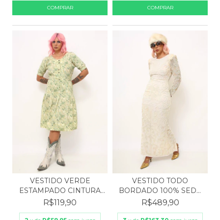
VESTIDO VERDE
VESTIDO TODO
ESTAMPADO CINTURA
BORDADO 100% SEDA
BAIXA
ZENITH FA...
R$119,90
R$489,90