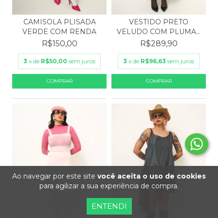
CAMISOLA PLISADA
VESTIDO PRETO
VERDE COM RENDA
VELUDO COM PLUMAS
BUSTO E...
R$150,00
R$289,90
3
x de
R$50,00
sem juros
3
x de
R$96,63
sem juros
Ao navegar por este site
você aceita o uso de cookies
para agilizar a sua experiência de compra.
ENTENDI