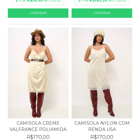
2
x de
R$59,95
sem juros
3
x de
R$163,30
sem juros
CAMISOLA NYLON COM
CAMISOLA CREME
RENDA USA
VALFRANCE POLIAMIDA
R$170,00
R$170,00