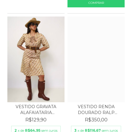
VESTIDO GRAVATA
VESTIDO RENDA
ALAFAIATARIA
DOURADO RALP
ACETINADO
LAUREN
R$129,90
R$350,00
2
x de
R$64,95
sem juros
3
x de
R$116,67
sem juros