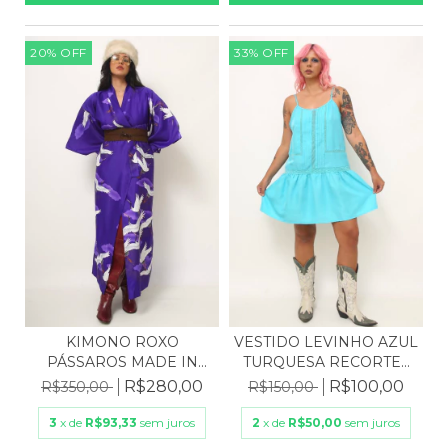
20
%
OFF
33
%
OFF
KIMONO ROXO
VESTIDO LEVINHO AZUL
PÁSSAROS MADE IN
TURQUESA RECORTES
JAPÃO
R...
R$280,00
R$100,00
R$350,00
R$150,00
3
x de
R$93,33
sem juros
2
x de
R$50,00
sem juros