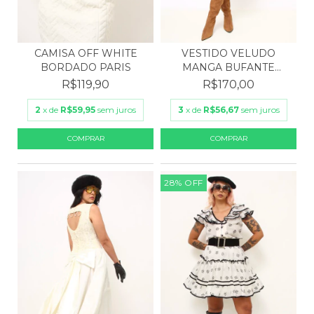
CAMISA OFF WHITE
VESTIDO VELUDO
BORDADO PARIS
MANGA BUFANTE
OUTONO
R$119,90
R$170,00
2
x de
R$59,95
sem juros
3
x de
R$56,67
sem juros
28
%
OFF