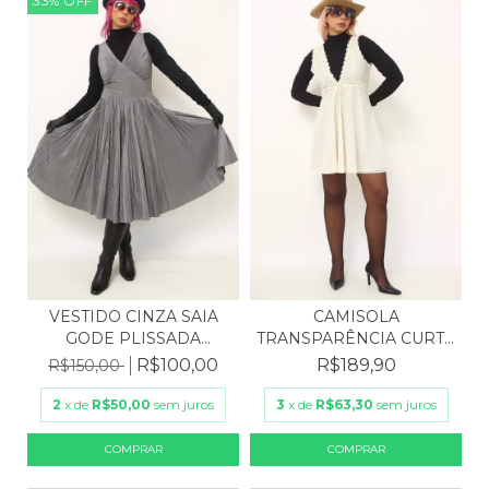
33
%
OFF
VESTIDO CINZA SAIA
CAMISOLA
GODE PLISSADA
TRANSPARÊNCIA CURTA
BANANA...
CORTNEY LOV...
R$100,00
R$189,90
R$150,00
2
x de
R$50,00
sem juros
3
x de
R$63,30
sem juros