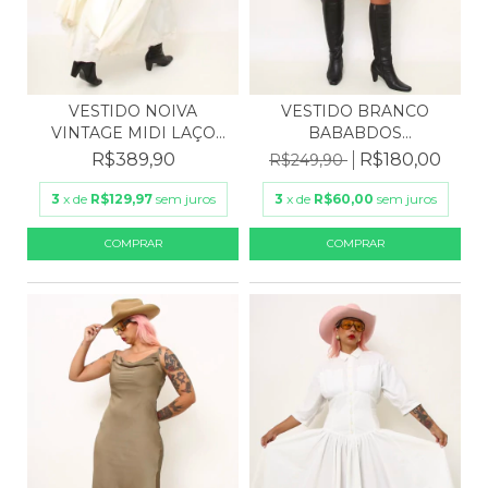
VESTIDO NOIVA
VESTIDO BRANCO
VINTAGE MIDI LAÇO
BABABDOS
RENDA PE...
SPLENDIFEROUS +...
R$389,90
R$180,00
R$249,90
3
x de
R$129,97
sem juros
3
x de
R$60,00
sem juros