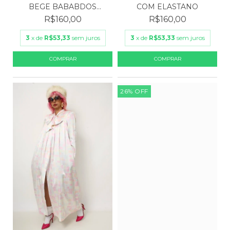
BEGE BABABDOS
COM ELASTANO
VINTAGE
R$160,00
R$160,00
3
x de
R$53,33
sem juros
3
x de
R$53,33
sem juros
26
%
OFF