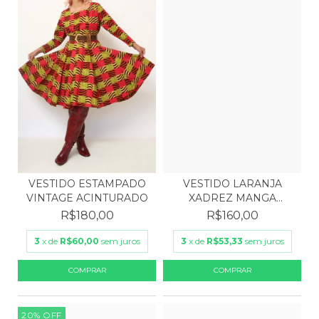
VESTIDO ESTAMPADO
VESTIDO LARANJA
VINTAGE ACINTURADO
XADREZ MANGA
BUFANTE
R$180,00
R$160,00
3
x de
R$60,00
sem juros
3
x de
R$53,33
sem juros
20
%
OFF