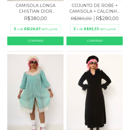
CAMISOLA LONGA
COJUNTO DE ROBE +
CHISTIAN DIOR
CAMISOLA + CALCINHA
VINTAGE
AZ...
R$380,00
R$280,00
R$380,00
3
x de
R$126,67
sem juros
3
x de
R$93,33
sem juros