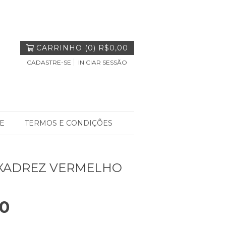
CARRINHO
(
0
)
R$0,00
CADASTRE-SE
INICIAR SESSÃO
E
TERMOS E CONDIÇÕES
XADREZ VERMELHO
00