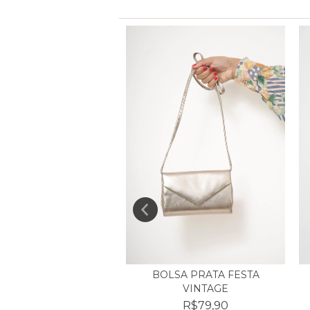
SA C/ CARTEIRA
BOLSA PRATA FESTA
VERMELHA
VINTAGE
R$249,90
R$79,90