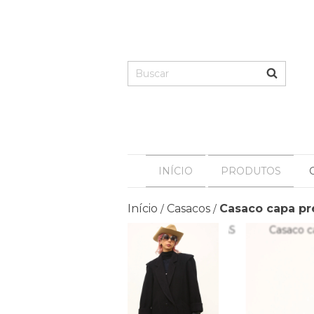
INÍCIO
PRODUTOS
Início
Casacos
Casaco capa p
/
/