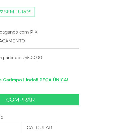
97
SEM JUROS
pagando com PIX
PAGAMENTO
a partir de
R$500,00
 Garimpo Lindo!! PEÇA ÚNICA!
ALTERAR CEP
EP:
io
CALCULAR