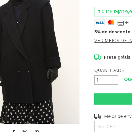
3
X DE
R$129,
5% de desconto
VER MEIOS DE 
Frete grátis
QUANTIDADE
Que
Entregas para o C
Meios de env