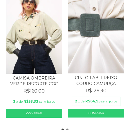
CINTO FABI FREIXO
CAMISA OMBREIRA
COURO CAMURÇA
VERDE RECORTE CGC
VERDE
VISCOS...
R$129,90
R$160,00
2
x de
R$64,95
sem juros
3
x de
R$53,33
sem juros