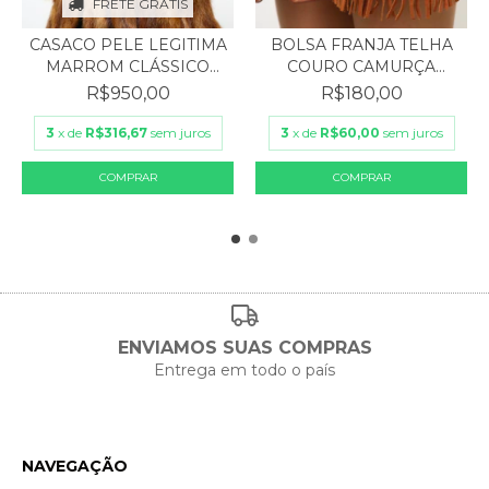
FRETE GRÁTIS
CASACO PELE LEGITIMA
BOLSA FRANJA TELHA
MARROM CLÁSSICO
COURO CAMURÇA
FOR...
VINTAGE
R$950,00
R$180,00
3
x de
R$316,67
sem juros
3
x de
R$60,00
sem juros
ENVIAMOS SUAS COMPRAS
Entrega em todo o país
NAVEGAÇÃO