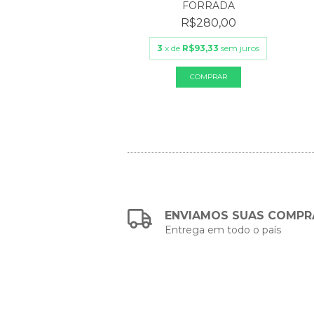
FORRADA
ORTES VINTAGE
R$280,00
R$160,00
3
x de
R$93,33
sem juros
de
R$53,33
sem juros
ENVIAMOS SUAS COMPR
Entrega em todo o país