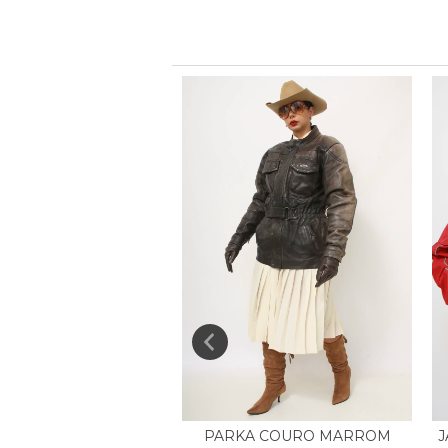
PARKA COURO MARROM
J
UETA VERMELHA