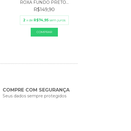
LONGA CLASSI
ROXA FUNDO PRETO...
R$489,90
R$149,90
3
x de
R$163,30
sem 
2
x de
R$74,95
sem juros
COMPRE COM SEGURANÇA
Seus dados sempre protegidos