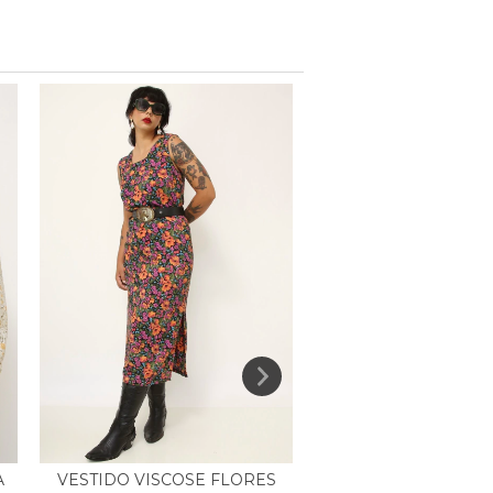
JAQUETA COURO F
VESTIDO VISCOSE FLORES
A