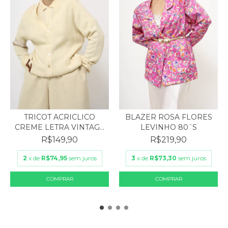
BLAZER ROSA FLORES
TRICOT ACRICLICO
LEVINHO 80´S
CREME LETRA VINTAGE
VEN...
R$219,90
R$149,90
3
x de
R$73,30
sem juros
2
x de
R$74,95
sem juros