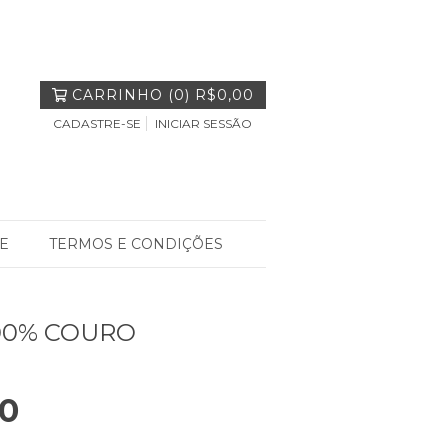
CARRINHO
(
0
)
R$0,00
CADASTRE-SE
INICIAR SESSÃO
E
TERMOS E CONDIÇÕES
00% COURO
00