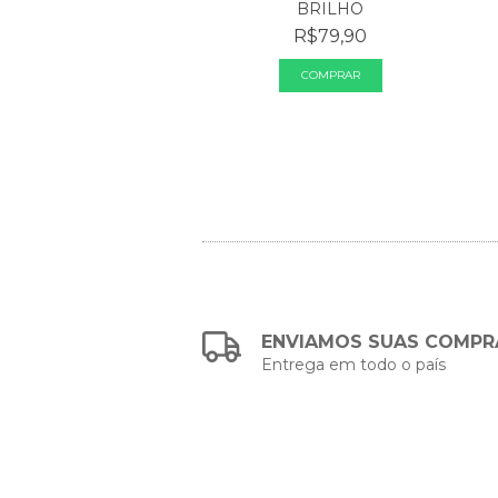
BRILHO
TERN OMBREIRA
ESTILO...
R$79,90
R$77,00
ENVIAMOS SUAS COMPR
Entrega em todo o país