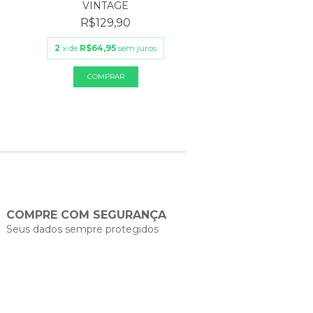
VINTAGE
LONGA VINTA
R$129,90
R$119,90
2
x de
R$64,95
sem juros
2
x de
R$59,95
sem 
COMPRE COM SEGURANÇA
Seus dados sempre protegidos