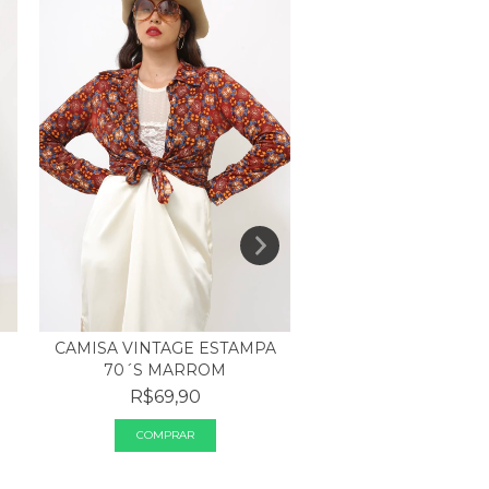
CAMISA ROSA SEV
CAMISA VINTAGE ESTAMPA
VINTAGE
70´S MARROM
R$119,90
R$69,90
2
x de
R$59,95
sem 