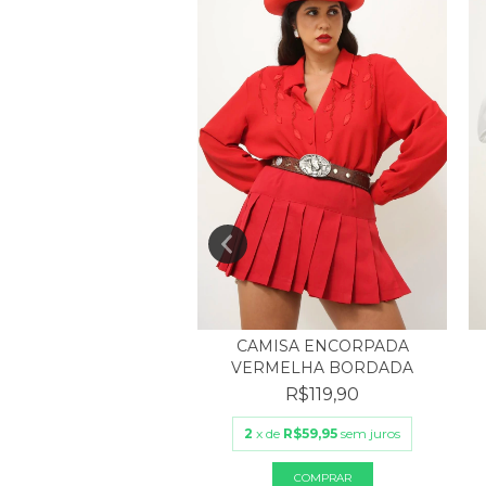
ISA AZUL MANGA
CAMISA ENCORPADA
NCESA BORDADO
VERMELHA BORDADA
R$150,00
R$119,90
de
R$50,00
sem juros
2
x de
R$59,95
sem juros