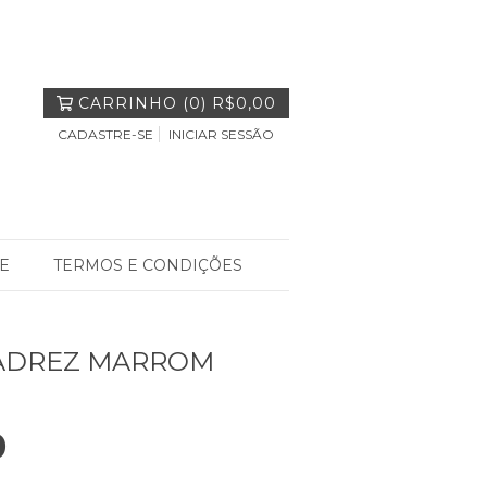
CARRINHO
(
0
)
R$0,00
CADASTRE-SE
INICIAR SESSÃO
E
TERMOS E CONDIÇÕES
XADREZ MARROM
0