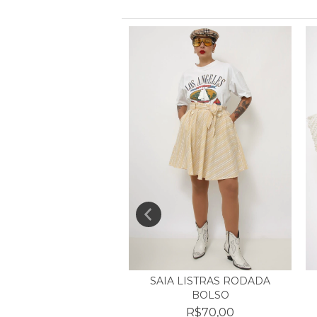
A MARROM FATIMA
SAIA LISTRAS RODADA
NO PELO MARROM...
BOLSO
R$170,00
R$70,00