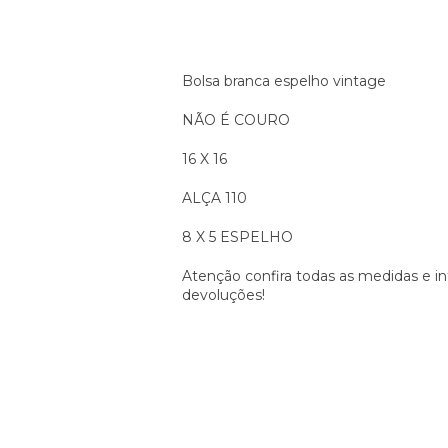
Bolsa branca espelho vintage
NÃO É COURO
16 X 16
ALÇA 110
8 X 5 ESPELHO
Atenção confira todas as medidas e i
devoluções!