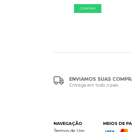
de
R$56,67
sem juros
ENVIAMOS SUAS COMPR
Entrega em todo o país
NAVEGAÇÃO
MEIOS DE P
Termos de Uso