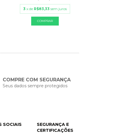
2
x de
R$65,00
sem 
3
x de
R$83,33
sem juros
COMPRE COM SEGURANÇA
Seus dados sempre protegidos
S SOCIAIS
SEGURANÇA E
CERTIFICAÇÕES