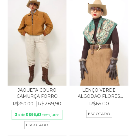
LENÇO VERDE
JAQUETA COURO
ALGODÃO FLORES
CAMURÇA FORRO
WESTERN
MATELASSE
R$65,00
R$289,90
R$350,00
ESGOTADO
3
x de
R$96,63
sem juros
ESGOTADO