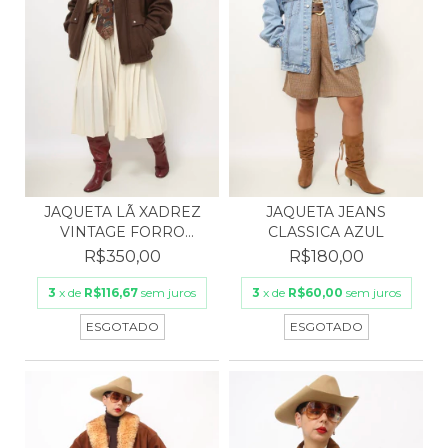
JAQUETA LÃ XADREZ
JAQUETA JEANS
VINTAGE FORRO
CLASSICA AZUL
VERMELHO
R$350,00
R$180,00
3
x de
R$116,67
sem juros
3
x de
R$60,00
sem juros
ESGOTADO
ESGOTADO