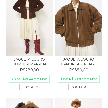
JAQUETA COURO
JAQUETA COURO
CAMURÇA VINTAGE
BOMBER MARRUA
FORRO MATE...
CAMURÇA FORR...
R$380,00
R$289,00
3
x de
R$126,67
sem juros
3
x de
R$96,33
sem juros
ESGOTADO
ESGOTADO