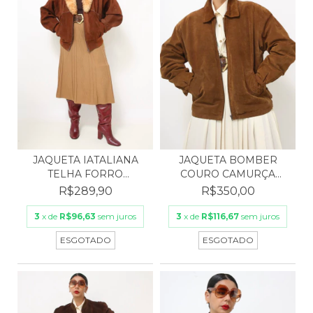
JAQUETA IATALIANA
JAQUETA BOMBER
TELHA FORRO
COURO CAMURÇA
ESTAMPADO...
MARROM VINT...
R$289,90
R$350,00
3
x de
R$96,63
sem juros
3
x de
R$116,67
sem juros
ESGOTADO
ESGOTADO