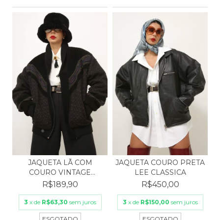
JAQUETA COURO PRETA
JAQUETA LÃ COM
LEE CLASSICA
COURO VINTAGE
PASSAPORT
R$450,00
R$189,90
3
x de
R$150,00
sem juros
3
x de
R$63,30
sem juros
ESGOTADO
ESGOTADO