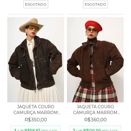
ESGOTADO
ESGOTADO
JAQUETA COURO
JAQUETA COURO
CAMURÇA MARROM
CAMURÇA MARROM
FORRADA ACN...
FORRO MATEL...
R$350,00
R$360,00
3
x de
R$116,67
sem juros
3
x de
R$120,00
sem juros