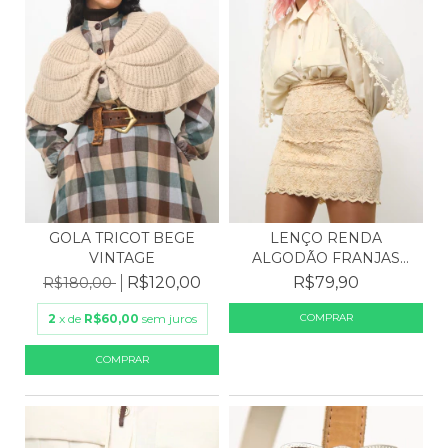
GOLA TRICOT BEGE
LENÇO RENDA
VINTAGE
ALGODÃO FRANJAS
BOHO
R$120,00
R$79,90
R$180,00
2
x de
R$60,00
sem juros