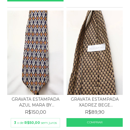
GRAVATA ESTAMPADA
GRAVATA ESTAMPADA
AZUL MARA BY
XADREZ BEGE
COUNTESS...
POLIÉSTER...
R$150,00
R$89,90
3
x de
R$50,00
sem juros