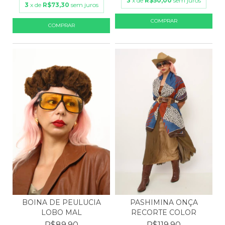
3
x de
R$50,00
sem juros
3
x de
R$73,30
sem juros
PASHIMINA ONÇA
BOINA DE PEULUCIA
RECORTE COLOR
LOBO MAL
R$119,90
R$89,90