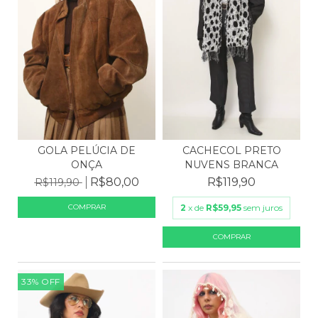
GOLA PELÚCIA DE
CACHECOL PRETO
ONÇA
NUVENS BRANCA
R$80,00
R$119,90
R$119,90
2
x de
R$59,95
sem juros
33
%
OFF