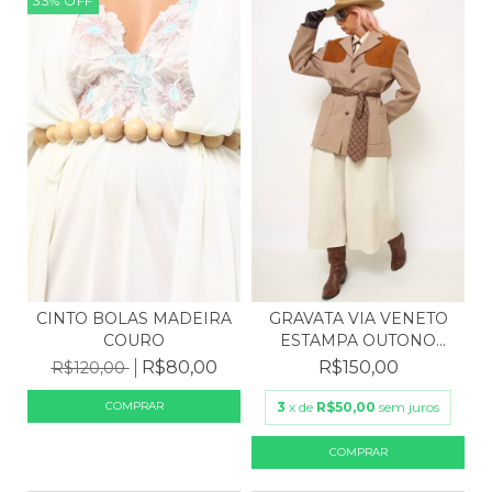
33
%
OFF
CINTO BOLAS MADEIRA
GRAVATA VIA VENETO
COURO
ESTAMPA OUTONO
100% S...
R$80,00
R$150,00
R$120,00
3
x de
R$50,00
sem juros