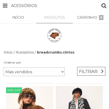
ACESSÓRIOS
INÍCIO
PRODUTOS
CARRINHO
0
Início
/
Acessórios
/
breadcrumbs.cintos
Ordenar por
FILTRAR
33
%
OFF