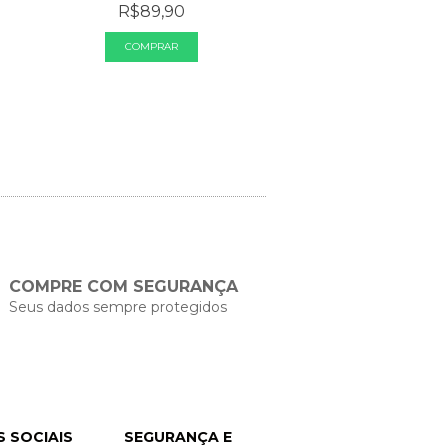
R$89,90
R$119,00
2
x de
R$59,50
sem 
COMPRE COM SEGURANÇA
Seus dados sempre protegidos
S SOCIAIS
SEGURANÇA E