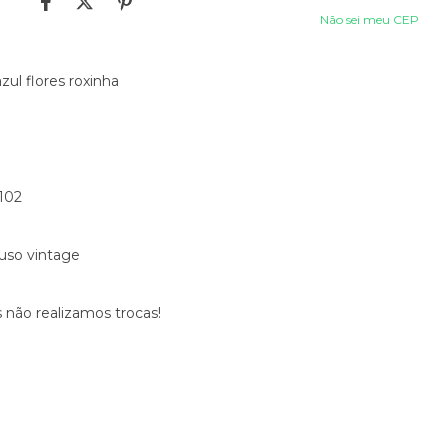
Não sei meu CEP
azul flores roxinha
 102
 uso vintage
 não realizamos trocas!