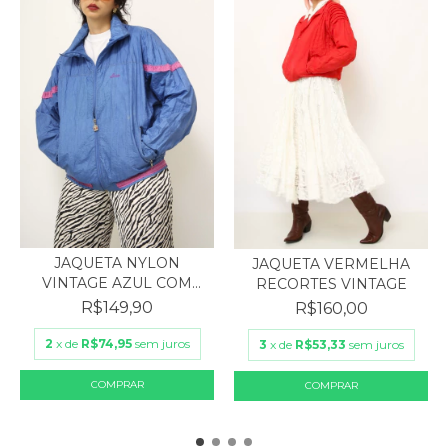
JAQUETA NYLON
JAQUETA VERMELHA
VINTAGE AZUL COM
RECORTES VINTAGE
ROSA BORD...
R$149,90
R$160,00
2
x de
R$74,95
sem juros
3
x de
R$53,33
sem juros